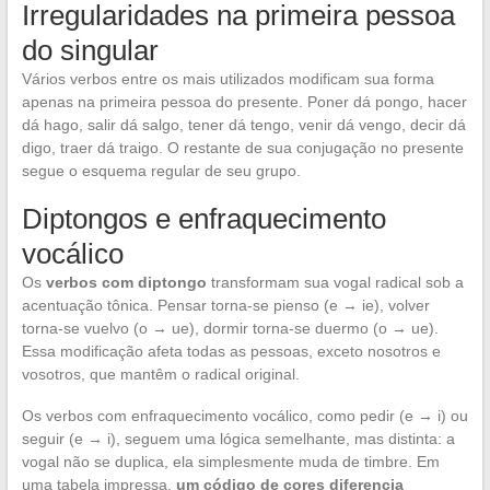
Irregularidades na primeira pessoa
do singular
Vários verbos entre os mais utilizados modificam sua forma
apenas na primeira pessoa do presente. Poner dá pongo, hacer
dá hago, salir dá salgo, tener dá tengo, venir dá vengo, decir dá
digo, traer dá traigo. O restante de sua conjugação no presente
segue o esquema regular de seu grupo.
Diptongos e enfraquecimento
vocálico
Os
verbos com diptongo
transformam sua vogal radical sob a
acentuação tônica. Pensar torna-se pienso (e → ie), volver
torna-se vuelvo (o → ue), dormir torna-se duermo (o → ue).
Essa modificação afeta todas as pessoas, exceto nosotros e
vosotros, que mantêm o radical original.
Os verbos com enfraquecimento vocálico, como pedir (e → i) ou
seguir (e → i), seguem uma lógica semelhante, mas distinta: a
vogal não se duplica, ela simplesmente muda de timbre. Em
uma tabela impressa,
um código de cores diferencia