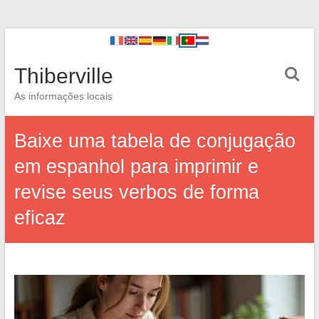
Thiberville
As informações locais
Baixe uma tabela de conjugação
em espanhol para imprimir e
revise seus verbos de forma
eficaz