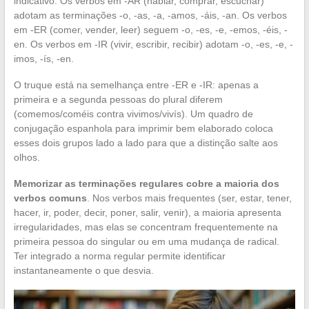
indicativo. Os verbos em -AR (hablar, comprar, escuchar)
adotam as terminações -o, -as, -a, -amos, -áis, -an. Os verbos
em -ER (comer, vender, leer) seguem -o, -es, -e, -emos, -éis, -
en. Os verbos em -IR (vivir, escribir, recibir) adotam -o, -es, -e, -
imos, -ís, -en.
O truque está na semelhança entre -ER e -IR: apenas a
primeira e a segunda pessoas do plural diferem
(comemos/coméis contra vivimos/vivís). Um quadro de
conjugação espanhola para imprimir bem elaborado coloca
esses dois grupos lado a lado para que a distinção salte aos
olhos.
Memorizar as terminações regulares cobre a maioria dos
verbos comuns
. Nos verbos mais frequentes (ser, estar, tener,
hacer, ir, poder, decir, poner, salir, venir), a maioria apresenta
irregularidades, mas elas se concentram frequentemente na
primeira pessoa do singular ou em uma mudança de radical.
Ter integrado a norma regular permite identificar
instantaneamente o que desvia.