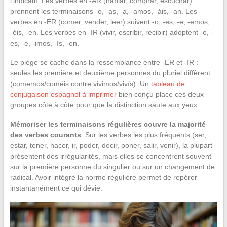
l’indicatif. Les verbes en -AR (hablar, comprar, escuchar)
prennent les terminaisons -o, -as, -a, -amos, -áis, -an. Les
verbes en -ER (comer, vender, leer) suivent -o, -es, -e, -emos,
-éis, -en. Les verbes en -IR (vivir, escribir, recibir) adoptent -o, -
es, -e, -imos, -ís, -en.
Le piège se cache dans la ressemblance entre -ER et -IR :
seules les première et deuxième personnes du pluriel diffèrent
(comemos/coméis contre vivimos/vivís). Un
tableau de
conjugaison espagnol à imprimer
bien conçu place ces deux
groupes côte à côte pour que la distinction saute aux yeux.
Mémoriser les terminaisons régulières couvre la majorité
des verbes courants
. Sur les verbes les plus fréquents (ser,
estar, tener, hacer, ir, poder, decir, poner, salir, venir), la plupart
présentent des irrégularités, mais elles se concentrent souvent
sur la première personne du singulier ou sur un changement de
radical. Avoir intégré la norme régulière permet de repérer
instantanément ce qui dévie.