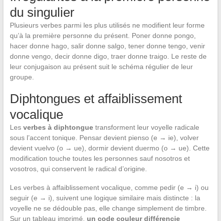
du singulier
Plusieurs verbes parmi les plus utilisés ne modifient leur forme
qu’à la première personne du présent. Poner donne pongo,
hacer donne hago, salir donne salgo, tener donne tengo, venir
donne vengo, decir donne digo, traer donne traigo. Le reste de
leur conjugaison au présent suit le schéma régulier de leur
groupe.
Diphtongues et affaiblissement
vocalique
Les
verbes à diphtongue
transforment leur voyelle radicale
sous l’accent tonique. Pensar devient pienso (e → ie), volver
devient vuelvo (o → ue), dormir devient duermo (o → ue). Cette
modification touche toutes les personnes sauf nosotros et
vosotros, qui conservent le radical d’origine.
Les verbes à affaiblissement vocalique, comme pedir (e → i) ou
seguir (e → i), suivent une logique similaire mais distincte : la
voyelle ne se dédouble pas, elle change simplement de timbre.
Sur un tableau imprimé,
un code couleur différencie