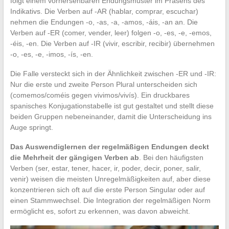
folgt einem vorhersehbaren Endungsmuster im Präsens des
Indikativs. Die Verben auf -AR (hablar, comprar, escuchar)
nehmen die Endungen -o, -as, -a, -amos, -áis, -an an. Die
Verben auf -ER (comer, vender, leer) folgen -o, -es, -e, -emos,
-éis, -en. Die Verben auf -IR (vivir, escribir, recibir) übernehmen
-o, -es, -e, -imos, -ís, -en.
Die Falle versteckt sich in der Ähnlichkeit zwischen -ER und -IR:
Nur die erste und zweite Person Plural unterscheiden sich
(comemos/coméis gegen vivimos/vivís). Ein druckbares
spanisches Konjugationstabelle ist gut gestaltet und stellt diese
beiden Gruppen nebeneinander, damit die Unterscheidung ins
Auge springt.
Das Auswendiglernen der regelmäßigen Endungen deckt
die Mehrheit der gängigen Verben ab
. Bei den häufigsten
Verben (ser, estar, tener, hacer, ir, poder, decir, poner, salir,
venir) weisen die meisten Unregelmäßigkeiten auf, aber diese
konzentrieren sich oft auf die erste Person Singular oder auf
einen Stammwechsel. Die Integration der regelmäßigen Norm
ermöglicht es, sofort zu erkennen, was davon abweicht.