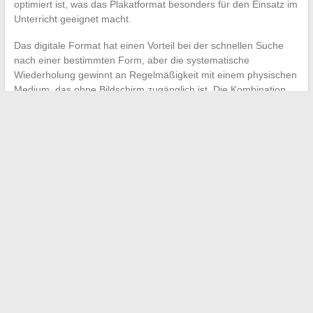
optimiert ist, was das Plakatformat besonders für den Einsatz im
Unterricht geeignet macht.
Das digitale Format hat einen Vorteil bei der schnellen Suche
nach einer bestimmten Form, aber die systematische
Wiederholung gewinnt an Regelmäßigkeit mit einem physischen
Medium, das ohne Bildschirm zugänglich ist. Die Kombination
beider Formate (Plakat an der Wand, PDF auf dem Telefon)
deckt beide Wiederholungsmodi ab, ohne sie gegeneinander
auszuspielen.
Das nützlichste Konjugationstabelle bleibt das, das man
regelmäßig konsultiert, nicht das, das die meisten Zeiten
enthält. Man sollte mit einem Dokument beginnen, das auf
seinem CEFR-Niveau fokussiert ist, es an einem frequentierten
Ort aufhängen und dann durch eine umfassendere Version
ersetzen, während sich die Formen stabilisieren: Dieser
schrittweise Fortschritt begrenzt die Entmutigung angesichts der
Dutzenden von spanischen verbalen Formen.