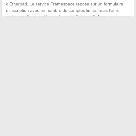
d’Etherpad. Le service Framaspace repose sur un formulaire
d’inscription avec un nombre de comptes limité, mais l’offre
reste gratuite et portée par le projet Framasoft dans une logique
de croissance numérique responsable.
L’insertion d’images sur Framapad reste un exercice de
contournement plus qu’une fonctionnalité native. La méthode
par URL hébergée est la seule qui fonctionne de manière fiable
sur la plupart des instances. Pour tout document où les visuels
jouent un rôle central, passer à un éditeur plus complet comme
ceux disponibles dans Framaspace reste la solution la plus
solide.
←
Guide pratique : comment imprimer un bordereau Mondial
Relay depuis Le Bon Coin
Comment identifier les carences des tomates à partir de la
couleur de leurs feuilles
→