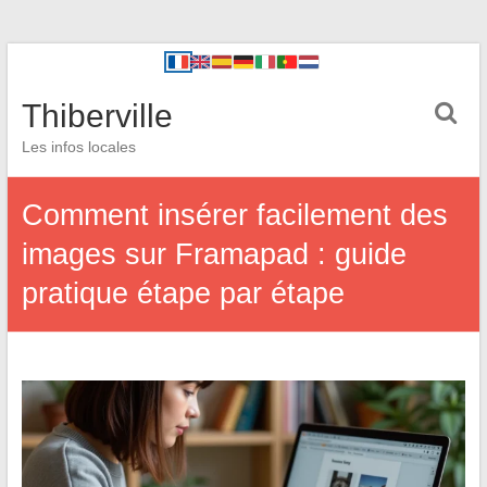
Thiberville
Les infos locales
Comment insérer facilement des
images sur Framapad : guide
pratique étape par étape