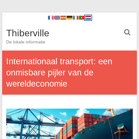
Thiberville
De lokale informatie
Internationaal transport: een
onmisbare pijler van de
wereldeconomie