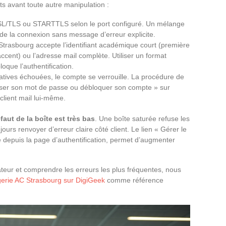
s avant toute autre manipulation :
 SSL/TLS ou STARTTLS selon le port configuré. Un mélange
de la connexion sans message d’erreur explicite.
 Strasbourg accepte l’identifiant académique court (première
ccent) ou l’adresse mail complète. Utiliser un format
oque l’authentification.
atives échouées, le compte se verrouille. La procédure de
aliser son mot de passe ou débloquer son compte » sur
 client mail lui-même.
faut de la boîte est très bas
. Une boîte saturée refuse les
urs renvoyer d’erreur claire côté client. Le lien « Gérer le
e depuis la page d’authentification, permet d’augmenter
ateur et comprendre les erreurs les plus fréquentes, nous
agerie AC Strasbourg sur DigiGeek
comme référence