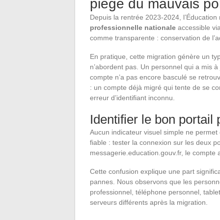
piège du mauvais por
Depuis la rentrée 2023-2024, l’Éducation
professionnelle nationale
accessible via
comme transparente : conservation de l’ad
En pratique, cette migration génère un t
n’abordent pas. Un personnel qui a mis à j
compte n’a pas encore basculé se retrouve 
: un compte déjà migré qui tente de se co
erreur d’identifiant inconnu.
Identifier le bon portai
Aucun indicateur visuel simple ne permet 
fiable : tester la connexion sur les deux por
messagerie.education.gouv.fr, le compte a
Cette confusion explique une part signifi
pannes. Nous observons que les personnel
professionnel, téléphone personnel, table
serveurs différents après la migration.