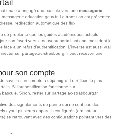
tail
 nationale a engagé une bascule vers une
messagerie
 messagerie.education.gouv.fr. La transition est présentée
resse, redirection automatique des flux.
ype de problème que les guides académiques actuels
our son favori vers le nouveau portail national mais dont le
face à un refus d’authentification. L’inverse est aussi vrai
nnecter sur partage.ac-strasbourg.fr peut recevoir une
l pour son compte
de savoir si un compte a déjà migré. Le réflexe le plus
tails. Si l’authentification fonctionne sur
 basculé. Sinon, rester sur partage.ac-strasbourg.fr.
cative des signalements de panne qui ne sont pas des
s ayant plusieurs appareils configurés (ordinateur
tte) se retrouvent avec des configurations pointant vers des