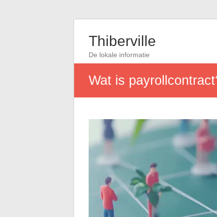
Thiberville
De lokale informatie
Wat is payrollcontract