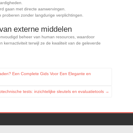
aardigheden.
ard gaan met directe aanwervingen.
e proberen zonder langdurige verplichtingen.
van externe middelen
envoudigd beheer van human resources, waardoor
kernactiviteit terwijl ze de kwaliteit van de geleverde
aden? Een Complete Gids Voor Een Elegante en
technische tests: inzichtelijke sleutels en evaluatietools
→