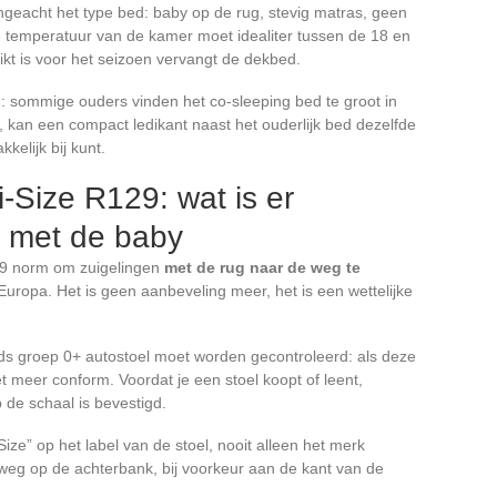
ongeacht het type bed: baby op de rug, stevig matras, geen
temperatuur van de kamer moet idealiter tussen de 18 en
kt is voor het seizoen vervangt de dekbed.
: sommige ouders vinden het co-sleeping bed te groot in
s, kan een compact ledikant naast het ouderlijk bed dezelfde
kkelijk bij kunt.
-Size R129: wat is er
s met de baby
129 norm om zuigelingen
met de rug naar de weg te
Europa. Het is geen aanbeveling meer, het is een wettelijke
ds groep 0+ autostoel moet worden gecontroleerd: als deze
t meer conform. Voordat je een stoel koopt of leent,
 de schaal is bevestigd.
ize” op het label van de stoel, nooit alleen het merk
 weg op de achterbank, bij voorkeur aan de kant van de