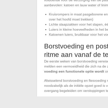
aanbevolen: katoen en lauw water of linim
Kruisrompers in maat pasgeborene en 
over het hoofd moet trekken)
Lichte slaapzakken voor het slapen, é
Luiers in kleine hoeveelheden in het be
Katoenen luiers, bruikbaar voor het v
Borstvoeding en post
ritme aan vanaf de t
De eerste weken van borstvoeding vereis
melden een vermoeidheid die zich na de 
voeding een functionele optie wordt
om
Afwisselend borstvoeding en flesvoeding 
noodzakelijk als de initiële opzet goed is
overgang begeleiden om verstoppingen t
Rust is niet onderhandelbaar: je slaapt 
alleenstaande ouder betekent dit dat je 