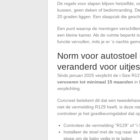
De regels voor slapen blijven hetzelfde, 
kussen, geen deken of bedomranding. De 
20 graden liggen. Een slaapzak die geschi
Een punt waarop de meningen verschillen
een kleine kamer. Als de ruimte beperkt i
functie vervullen, mits je er ‘s nachts gema
Norm voor autostoel i
veranderd voor uitje
Sinds januari 2025 verplicht de i-Size R
vervoeren tot minimaal 15 maanden
in 
verplichting.
Concreet betekent dit dat een tweedehan
niet de vermelding R129 heeft, is deze nie
controleer je het goedkeuringslabel dat op
Controleer de vermelding “R129” of “i-S
Installeer de stoel met de rug naar de
stoep om de baby veilig in te laden