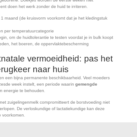
ent doen het werk zonder de huid te irriteren.
1 maand (de kruisvorm voorkomt dat je het kledingstuk
én per temperatuurcategorie
gin, om de huidtolerantie te testen voordat je in bulk koopt
oeden, het boeren, de oppervlaktebescherming
natale vermoeidheid: pas het
erugkeer naar huis
en een bijna permanente beschikbaarheid. Veel moeders
zesde week instelt, een periode waarin
gemengde
 energie te behouden.
met zuigelingenmelk compromitteert de borstvoeding niet
 verlopen. De verloskundige of lactatiekundige kan deze
e voorkomen.
wanneer de baby slaapt, zelfs midden op de dag. Voor een
moet accepteren dat het huishouden moet wachten en dat