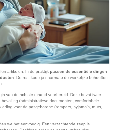
en artikelen. In de praktijk
passen de essentiële dingen
oducten
. De rest koop je naarmate de werkelijke behoeften
n.
egin van de achtste maand voorbereid. Deze bevat twee
e bevalling (administratieve documenten, comfortabele
n kleding voor de pasgeborene (rompers, pyjama’s, muts,
den we het eenvoudig. Een verzachtende zeep is
geborene. Doekjes worden de eerste weken niet