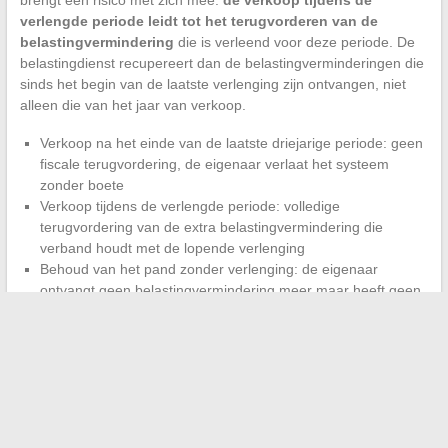
brengt een risico met zich mee:
de verkoop tijdens de
verlengde periode leidt tot het terugvorderen van de
belastingvermindering
die is verleend voor deze periode. De
belastingdienst recupereert dan de belastingverminderingen die
sinds het begin van de laatste verlenging zijn ontvangen, niet
alleen die van het jaar van verkoop.
Verkoop na het einde van de laatste driejarige periode: geen
fiscale terugvordering, de eigenaar verlaat het systeem
zonder boete
Verkoop tijdens de verlengde periode: volledige
terugvordering van de extra belastingvermindering die
verband houdt met de lopende verlenging
Behoud van het pand zonder verlenging: de eigenaar
ontvangt geen belastingvermindering meer maar heeft geen
verplichting tot huurplafond of inkomensvoorwaarden
De keuze tussen verlengen en het systeem verlaten hangt af
van het netto huur rendement na belasting. Een pand gelegen
in een gebied waar de markthuren ver boven de plafonds van
de tussenliggende Scellier liggen, genereert een reëel verlies
tijdens de verlenging. Dit verschil moet worden vergeleken met