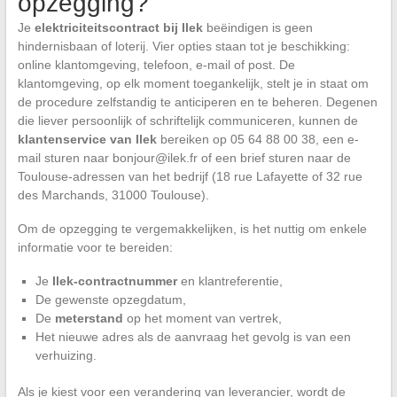
opzegging?
Je
elektriciteitscontract bij Ilek
beëindigen is geen
hindernisbaan of loterij. Vier opties staan tot je beschikking:
online klantomgeving, telefoon, e-mail of post. De
klantomgeving, op elk moment toegankelijk, stelt je in staat om
de procedure zelfstandig te anticiperen en te beheren. Degenen
die liever persoonlijk of schriftelijk communiceren, kunnen de
klantenservice van Ilek
bereiken op 05 64 88 00 38, een e-
mail sturen naar
bonjour@ilek.fr
of een brief sturen naar de
Toulouse-adressen van het bedrijf (18 rue Lafayette of 32 rue
des Marchands, 31000 Toulouse).
Om de opzegging te vergemakkelijken, is het nuttig om enkele
informatie voor te bereiden:
Je
Ilek-contractnummer
en klantreferentie,
De gewenste opzegdatum,
De
meterstand
op het moment van vertrek,
Het nieuwe adres als de aanvraag het gevolg is van een
verhuizing.
Als je kiest voor een verandering van leverancier, wordt de