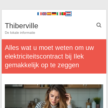
Thiberville
De lokale informatie
Alles wat u moet weten om uw
elektriciteitscontract bij Ilek
gemakkelijk op te zeggen