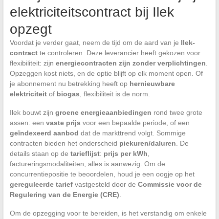
elektriciteitscontract bij Ilek
opzegt
Voordat je verder gaat, neem de tijd om de aard van je
Ilek-
contract
te controleren. Deze leverancier heeft gekozen voor
flexibiliteit: zijn
energiecontracten zijn zonder verplichtingen
.
Opzeggen kost niets, en de optie blijft op elk moment open. Of
je abonnement nu betrekking heeft op
hernieuwbare
elektriciteit
of
biogas
, flexibiliteit is de norm.
Ilek bouwt zijn
groene energieaanbiedingen
rond twee grote
assen: een
vaste prijs
voor een bepaalde periode, of een
geïndexeerd aanbod
dat de markttrend volgt. Sommige
contracten bieden het onderscheid
piekuren/daluren
. De
details staan op de
tarieflijst
:
prijs per kWh
,
factureringsmodaliteiten, alles is aanwezig. Om de
concurrentiepositie te beoordelen, houd je een oogje op het
gereguleerde tarief
vastgesteld door de
Commissie voor de
Regulering van de Energie (CRE)
.
Om de opzegging voor te bereiden, is het verstandig om enkele