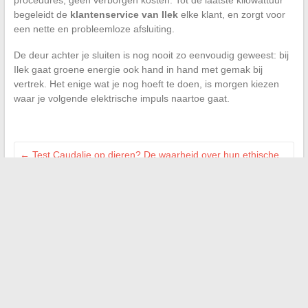
procedures, geen verborgen kosten. Tot de laatste kilowattuur
begeleidt de
klantenservice van Ilek
elke klant, en zorgt voor
een nette en probleemloze afsluiting.
De deur achter je sluiten is nog nooit zo eenvoudig geweest: bij
Ilek gaat groene energie ook hand in hand met gemak bij
vertrek. Het enige wat je nog hoeft te doen, is morgen kiezen
waar je volgende elektrische impuls naartoe gaat.
←
Test Caudalie op dieren? De waarheid over hun ethische
praktijken
Originele ideeën en inspiratie om uw interieurdecoratie
dagelijks te verfraaien
→
Search