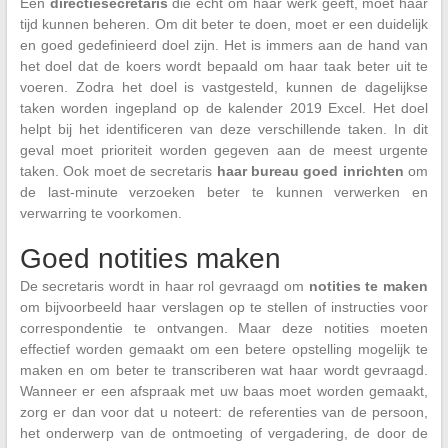
Een
directiesecretaris
die echt om haar werk geeft, moet haar
tijd kunnen beheren. Om dit beter te doen, moet er een duidelijk
en goed gedefinieerd doel zijn. Het is immers aan de hand van
het doel dat de koers wordt bepaald om haar taak beter uit te
voeren. Zodra het doel is vastgesteld, kunnen de dagelijkse
taken worden ingepland op de kalender 2019 Excel. Het doel
helpt bij het identificeren van deze verschillende taken. In dit
geval moet prioriteit worden gegeven aan de meest urgente
taken. Ook moet de secretaris
haar bureau goed inrichten
om
de last-minute verzoeken beter te kunnen verwerken en
verwarring te voorkomen.
Goed notities maken
De secretaris wordt in haar rol gevraagd om
notities te maken
om bijvoorbeeld haar verslagen op te stellen of instructies voor
correspondentie te ontvangen. Maar deze notities moeten
effectief worden gemaakt om een betere opstelling mogelijk te
maken en om beter te transcriberen wat haar wordt gevraagd.
Wanneer er een afspraak met uw baas moet worden gemaakt,
zorg er dan voor dat u noteert: de referenties van de persoon,
het onderwerp van de ontmoeting of vergadering, de door de