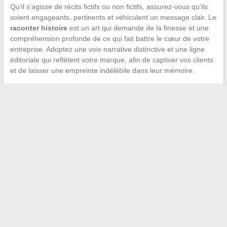
Qu’il s’agisse de récits fictifs ou non fictifs, assurez-vous qu’ils
soient engageants, pertinents et véhiculent un message clair. Le
raconter histoire
est un art qui demande de la finesse et une
compréhension profonde de ce qui fait battre le cœur de votre
entreprise. Adoptez une voix narrative distinctive et une ligne
éditoriale qui reflètent votre marque, afin de captiver vos clients
et de laisser une empreinte indélébile dans leur mémoire.
←
Business vert : combiner profit et durabilité
Les astuces pour mixer les textures en mode
→
Recherche