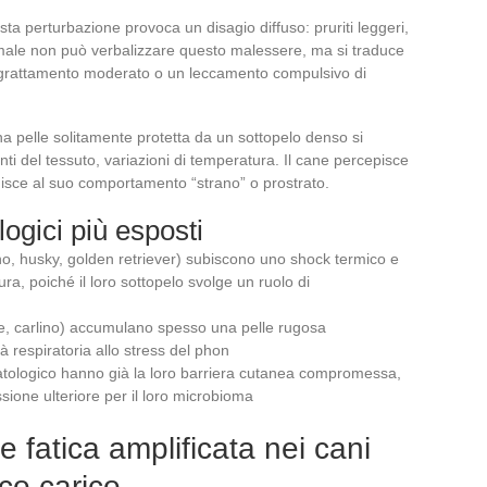
sta perturbazione provoca un disagio diffuso: pruriti leggeri,
imale non può verbalizzare questo malessere, ma si traduce
n grattamento moderato o un leccamento compulsivo di
a pelle solitamente protetta da un sottopelo denso si
nti del tessuto, variazioni di temperatura. Il cane percepisce
buisce al suo comportamento “strano” o prostrato.
ogici più esposti
ano, husky, golden retriever) subiscono uno shock termico e
a, poiché il loro sottopelo svolge un ruolo di
se, carlino) accumulano spesso una pelle rugosa
tà respiratoria allo stress del phon
matologico hanno già la loro barriera cutanea compromessa,
sione ulteriore per il loro microbioma
 fatica amplificata nei cani
co carico