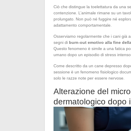
Ciò che distingue la toelettatura da una s
contenzione. L’animale rimane su un tavolo
prolungato. Non può né fuggire né esplorare
adattamento comportamentale.
Osserviamo regolarmente che i cani già an
segni di
burn-out emotivo alla fine dell
Questo fenomeno è simile a una fatica po
umano dopo un episodio di stress intenso
Come descritto da un cane depresso dopo 
sessione è un fenomeno fisiologico docum
solo le razze note per essere nervose.
Alterazione del micr
dermatologico dopo 