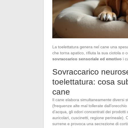
La toelettatura genera nel cane una spesa
che torna apatico, rifiuta la sua ciotola o 
sovraccarico sensoriale ed emotivo
i c
Sovraccarico neurose
toelettatura: cosa su
cane
Il cane elabora simultaneamente diversi s
(frequenze alte mal tollerate dall’orecchio c
d’acqua, gli odori concentrati dei prodotti 
auricolari, cuscinetti, regione perineale). 
surrene e provoca una secrezione di corti