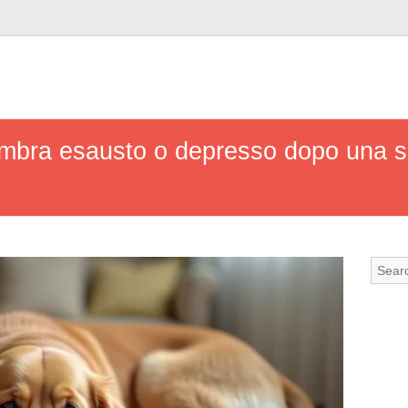
embra esausto o depresso dopo una s