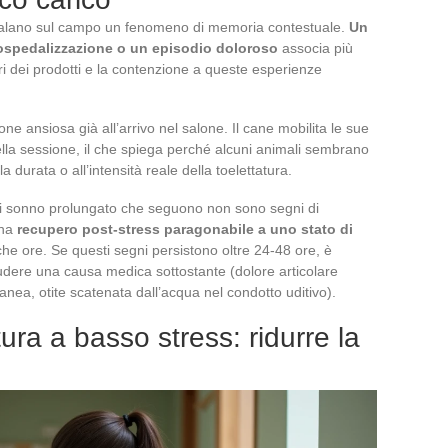
segnalano sul campo un fenomeno di memoria contestuale.
Un
ospedalizzazione o un episodio doloroso
associa più
dori dei prodotti e la contenzione a queste esperienze
e ansiosa già all’arrivo nel salone. Il cane mobilita le sue
ella sessione, il che spiega perché alcuni animali sembrano
 durata o all’intensità reale della toelettatura.
 di sonno prolungato che seguono non sono segni di
una
recupero post-stress paragonabile a uno stato di
poche ore. Se questi segni persistono oltre 24-48 ore, è
udere una causa medica sottostante (dolore articolare
tanea, otite scatenata dall’acqua nel condotto uditivo).
tura a basso stress: ridurre la