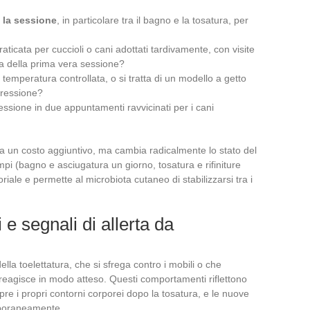
 la sessione
, in particolare tra il bagno e la tosatura, per
aticata per cuccioli o cani adottati tardivamente, con visite
a della prima vera sessione?
e temperatura controllata, o si tratta di un modello a getto
pressione?
 sessione in due appuntamenti ravvicinati per i cani
ta un costo aggiuntivo, ma cambia radicalmente lo stato del
mpi (bagno e asciugatura un giorno, tosatura e rifiniture
riale e permette al microbiota cutaneo di stabilizzarsi tra i
 segnali di allerta da
lla toelettatura, che si sfrega contro i mobili o che
eagisce in modo atteso. Questi comportamenti riflettono
opre i propri contorni corporei dopo la tosatura, e le nuove
mporaneamente.