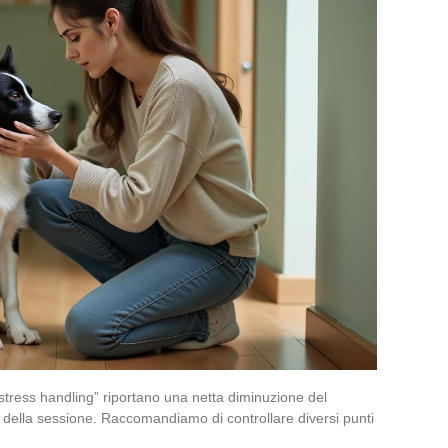
w stress handling” riportano una netta diminuzione del
ne della sessione. Raccomandiamo di controllare diversi punti