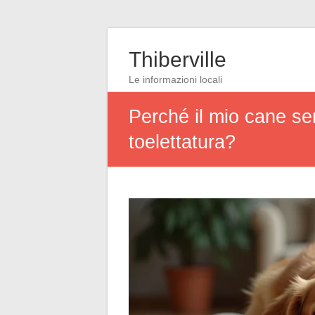
Thiberville
Le informazioni locali
Perché il mio cane s
toelettatura?