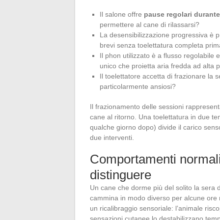
Il salone offre
pause regolari durante
permettere al cane di rilassarsi?
La desensibilizzazione progressiva è pr
brevi senza toelettatura completa prim
Il phon utilizzato è a flusso regolabile 
unico che proietta aria fredda ad alta 
Il toelettatore accetta di frazionare la
particolarmente ansiosi?
Il frazionamento delle sessioni rappresen
cane al ritorno. Una toelettatura in due te
qualche giorno dopo) divide il carico senso
due interventi.
Comportamenti normali e
distinguere
Un cane che dorme più del solito la sera de
cammina in modo diverso per alcune ore r
un ricalibraggio sensoriale: l’animale risc
sensazioni cutanee lo destabilizzano te