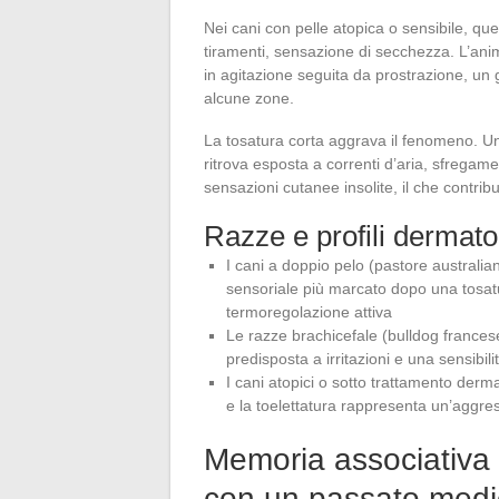
Nei cani con pelle atopica o sensibile, que
tiramenti, sensazione di secchezza. L’an
in agitazione seguita da prostrazione, u
alcune zone.
La tosatura corta aggrava il fenomeno. Un
ritrova esposta a correnti d’aria, sfregame
sensazioni cutanee insolite, il che contri
Razze e profili dermatol
I cani a doppio pelo (pastore australi
sensoriale più marcato dopo una tosatur
termoregolazione attiva
Le razze brachicefale (bulldog france
predisposta a irritazioni e una sensibili
I cani atopici o sotto trattamento der
e la toelettatura rappresenta un’aggres
Memoria associativa e
con un passato medi