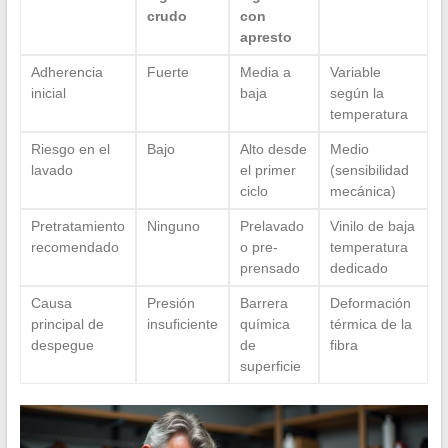
crudo
con
apresto
Adherencia
Fuerte
Media a
Variable
inicial
baja
según la
temperatura
Riesgo en el
Bajo
Alto desde
Medio
lavado
el primer
(sensibilidad
ciclo
mecánica)
Pretratamiento
Ninguno
Prelavado
Vinilo de baja
recomendado
o pre-
temperatura
prensado
dedicado
Causa
Presión
Barrera
Deformación
principal de
insuficiente
química
térmica de la
despegue
de
fibra
superficie