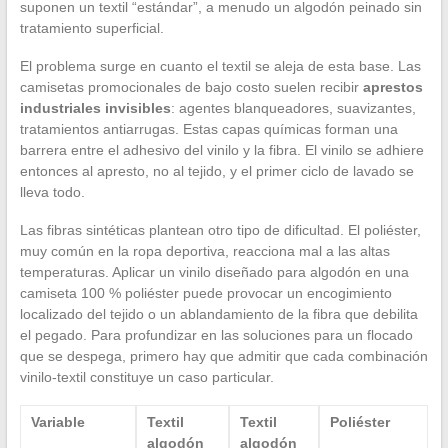
suponen un textil “estándar”, a menudo un algodón peinado sin
tratamiento superficial.
El problema surge en cuanto el textil se aleja de esta base. Las
camisetas promocionales de bajo costo suelen recibir
aprestos
industriales invisibles
: agentes blanqueadores, suavizantes,
tratamientos antiarrugas. Estas capas químicas forman una
barrera entre el adhesivo del vinilo y la fibra. El vinilo se adhiere
entonces al apresto, no al tejido, y el primer ciclo de lavado se
lleva todo.
Las fibras sintéticas plantean otro tipo de dificultad. El poliéster,
muy común en la ropa deportiva, reacciona mal a las altas
temperaturas. Aplicar un vinilo diseñado para algodón en una
camiseta 100 % poliéster puede provocar un encogimiento
localizado del tejido o un ablandamiento de la fibra que debilita
el pegado. Para profundizar en las soluciones para un flocado
que se despega, primero hay que admitir que cada combinación
vinilo-textil constituye un caso particular.
Variable
Textil
Textil
Poliéster
algodón
algodón