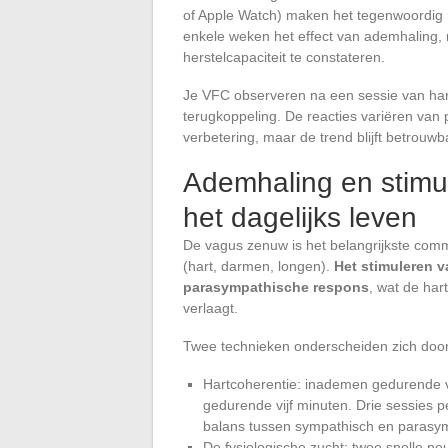
of Apple Watch) maken het tegenwoordig 
enkele weken het effect van ademhaling, med
herstelcapaciteit te constateren.
Je VFC observeren na een sessie van hart
terugkoppeling. De reacties variëren van 
verbetering, maar de trend blijft betrouw
Ademhaling en stimu
het dagelijks leven
De vagus zenuw is het belangrijkste com
(hart, darmen, longen).
Het stimuleren v
parasympathische respons
, wat de har
verlaagt.
Twee technieken onderscheiden zich door h
Hartcoherentie: inademen gedurende v
gedurende vijf minuten. Drie sessies 
balans tussen sympathisch en parasy
De fysiologische zucht: twee snelle 