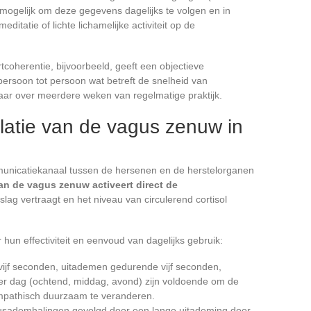
mogelijk om deze gegevens dagelijks te volgen en in
itatie of lichte lichamelijke activiteit op de
coherentie, bijvoorbeeld, geeft een objectieve
persoon tot persoon wat betreft de snelheid van
baar over meerdere weken van regelmatige praktijk.
latie van de vagus zenuw in
municatiekanaal tussen de hersenen en de herstelorganen
an de vagus zenuw activeert direct de
tslag vertraagt en het niveau van circulerend cortisol
un effectiviteit en eenvoud van dagelijks gebruik:
ijf seconden, uitademen gedurende vijf seconden,
per dag (ochtend, middag, avond) zijn voldoende om de
mpathisch duurzaam te veranderen.
neusademhalingen gevolgd door een lange uitademing door