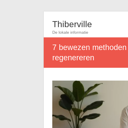
Thiberville
De lokale informatie
7 bewezen methoden o
regenereren