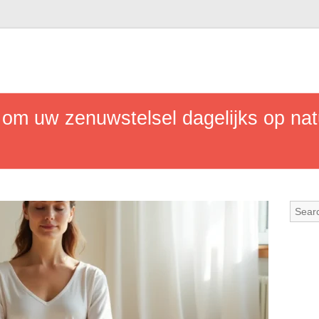
m uw zenuwstelsel dagelijks op natuu