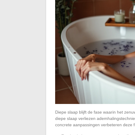
Diepe slaap blijft de fase waarin het zen
diepe slaap verliezen ademhalingstechnie
concrete aanpassingen verbeteren deze f