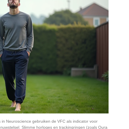
rs in Neuroscience gebruiken de VFC als indicator voor
enuwstelsel. Slimme horloges en trackingringen (zoals Oura