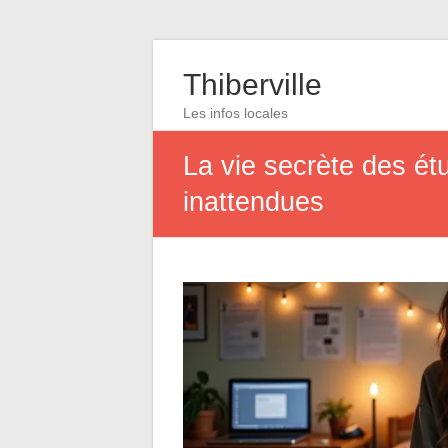
Thiberville
Les infos locales
La vie secrète des ét
inattendues