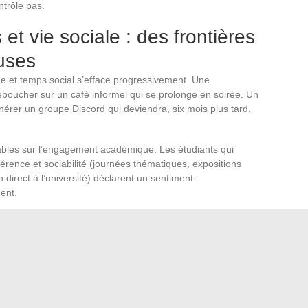
ntrôle pas.
et vie sociale : des frontières
uses
 et temps social s’efface progressivement. Une
oucher sur un café informel qui se prolonge en soirée. Un
nérer un groupe Discord qui deviendra, six mois plus tard,
rables sur l’engagement académique. Les étudiants qui
rence et sociabilité (journées thématiques, expositions
 direct à l’université) déclarent un sentiment
ent.
a vie étudiante de ne pas traiter séparément la
ation sociale. Les rencontres inattendues qui marquent
ans un cadre prévu pour cela. Elles émergent dans les
t un café qui s’improvise, entre un fil de discussion nocturne
n.
e zone d’ombre à surveiller. C’est un
tissu de micro-