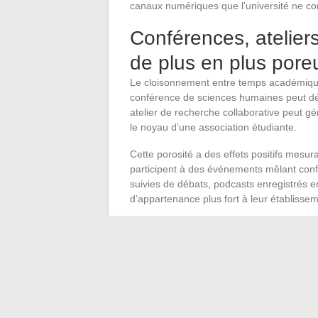
canaux numériques que l’université ne co
Conférences, ateliers 
de plus en plus pore
Le cloisonnement entre temps académique
conférence de sciences humaines peut déb
atelier de recherche collaborative peut gé
le noyau d’une association étudiante.
Cette porosité a des effets positifs mesu
participent à des événements mêlant confé
suivies de débats, podcasts enregistrés en
d’appartenance plus fort à leur établissem
Nous recommandons aux responsables de l
programmation académique et la programm
un parcours étudiant naissent rarement d
interstices, entre un atelier qui déborde e
et un couloir de faculté le lendemain mati
La vie secrète des étudiants n’est pas un