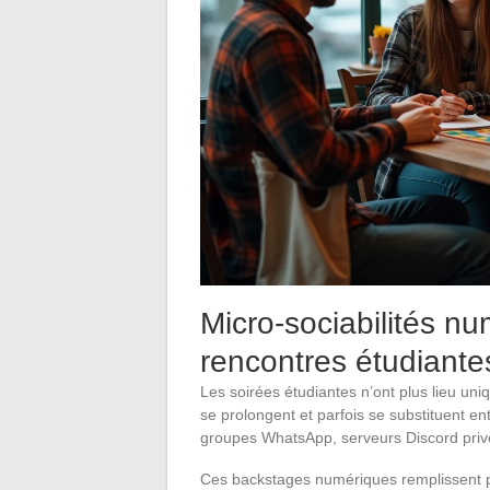
Micro-sociabilités num
rencontres étudiante
Les soirées étudiantes n’ont plus lieu u
se prolongent et parfois se substituent 
groupes WhatsApp, serveurs Discord privé
Ces backstages numériques remplissent pl