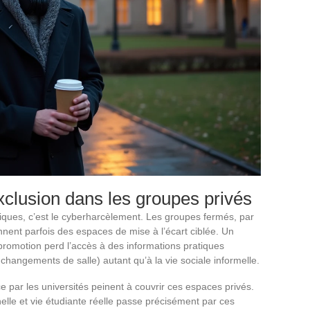
clusion dans les groupes privés
iques, c’est le cyberharcèlement. Les groupes fermés, par
ennent parfois des espaces de mise à l’écart ciblée. Un
promotion perd l’accès à des informations pratiques
, changements de salle) autant qu’à la vie sociale informelle.
e par les universités peinent à couvrir ces espaces privés.
nnelle et vie étudiante réelle passe précisément par ces